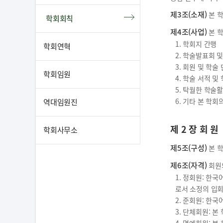
제3조(소재)
본 학
학회회칙
제4조(사업)
본 학
1. 학회지 간행
학회연혁
2. 학술발표회 
3. 회원 및 학술
학회임원
4. 학술 서적 및
5. 탁월한 학술
6. 기타 본 학
역대임원진
제 2 장 회 원
학회사무소
제5조(구성)
본 학
제6조(자격)
회원의
1. 정회원: 한
로서 소정의 입회
2. 준회원: 한
3. 단체회원: 