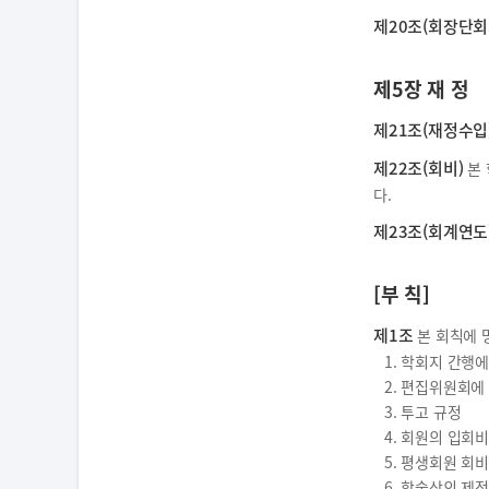
제20조(회장단회
제5장 재 정
제21조(재정수입
제22조(회비)
본 
다.
제23조(회계연도
[부 칙]
제1조
본 회칙에 
1. 학회지 간행
2. 편집위원회에
3. 투고 규정
4. 회원의 입회
5. 평생회원 회
6. 학술상의 제