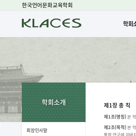
한국언어문화교육학회
학회
학회소개
제1장 총 칙
제1조(명칭)
본 학
제2조(목적)
본 학
회장인사말
통합 연구에 이바지